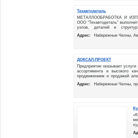
Техавтодеталь
МЕТАЛЛООБРАБОТКА И ИЗГ
ООО “Техавтодеталь” выполнит
узлов, деталей и структ
ПРЕИМУЩЕСТВА: ...
Адрес:
Набережные Челны, Ав
ДОКСАЛ-ПРОЕКТ
Предприятие оказывает услуги
ассортимента и высокого кач
продвижением и продажей алю
сложный профиль на ...
Адрес:
Набережные Челны, пр.
Ку
«
ме
ху
дв
Ад
ка