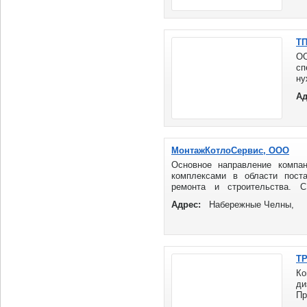
не
по
мо
ТП
О
сп
ну
пр
Ад
че
МонтажКотлоСервис, ООО
Основное направление компан
комплексами в области поста
ремонта и строительства. 
деятельности компании ...
Адрес:
Набережные Челны,
ТР
Ко
ди
П
за