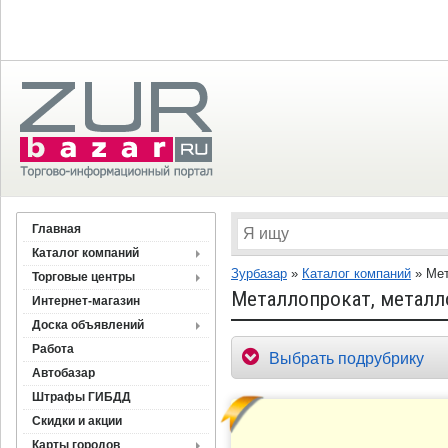
Главная
Каталог компаний
Зурбазар
»
Каталог компаний
»
Мет
Торговые центры
Металлопрокат, метал
Интернет-магазин
Доска объявлений
Работа
Выбрать подрубрику
Автобазар
Штрафы ГИБДД
Скидки и акции
Карты городов