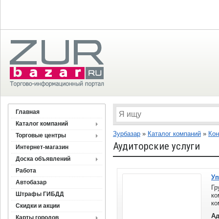
Главная
Каталог компаний
Зурбазар
»
Каталог компаний
»
Кон
Торговые центры
Аудиторские услуги
Интернет-магазин
Доска объявлений
Работа
Уп
Автобазар
Г
Штрафы ГИБДД
ко
ко
Скидки и акции
На
Ад
Карты городов
уд