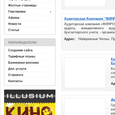
ра
Желтые страницы
Горсправка
Афиша
Аудиторская Компания "ФИН
Новости
Аудиторская компания «ФИНРОСА
аудита, инициативного ауд
Статьи
бухгалтерского учета; - организа
Адрес:
Набережные Челны, Про
РЕКЛАМОДАТЕЛЮ
Создание сайта
Тарифные планы
Ко
Баннерная реклама
Ко
Ко
Доп. услуги
со
О проекте
от
зд
Контакты
Ад
те
Де
Г
ко
ко