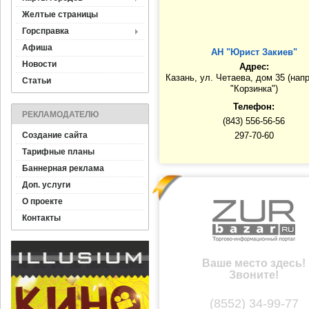
Желтые страницы
Горсправка
Афиша
АН "Юрист Закиев"
Новости
Адрес:
Казань, ул. Четаева, дом 35 (нап
Статьи
"Корзинка")
Телефон:
РЕКЛАМОДАТЕЛЮ
(843) 556-56-56
Создание сайта
297-70-60
Тарифные планы
Баннерная реклама
Доп. услуги
О проекте
Контакты
Ваше место здесь!
Звоните!
(8552) 34-99-77