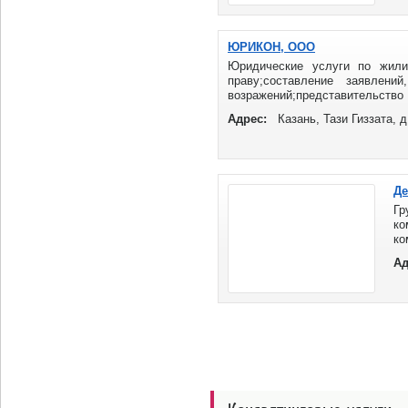
ЮРИКОН, ООО
Юридические услуги по жил
праву;составление заявлени
возражений;представительство 
дел о вселении ...
Адрес:
Казань, Тази Гиззата, 
Де
Г
ко
ко
Мы
Ад
об