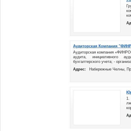
Г
ко
ко
На
Ад
уд
ра
Аудиторская Компания "ФИН
Аудиторская компания «ФИНРОСА
аудита, инициативного ауд
бухгалтерского учета; - организа
Адрес:
Набережные Челны, Про
Юр
1.
лж
ко
на
Ад