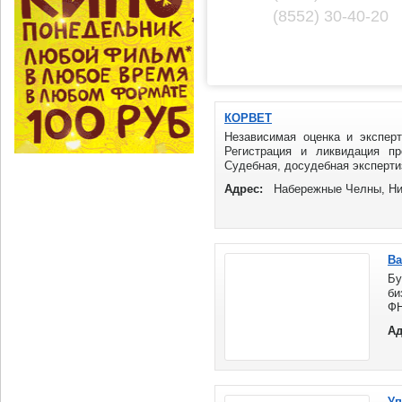
(8552) 30-40-20
КОРВЕТ
Независимая оценка и экспер
Регистрация и ликвидация пр
Судебная, досудебная экспертиз
Адрес:
Набережные Челны, Ни
Ва
Бу
би
Ф
Во
Ад
Уп